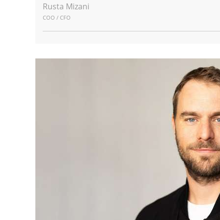
Rusta Mizani
COO / CFO