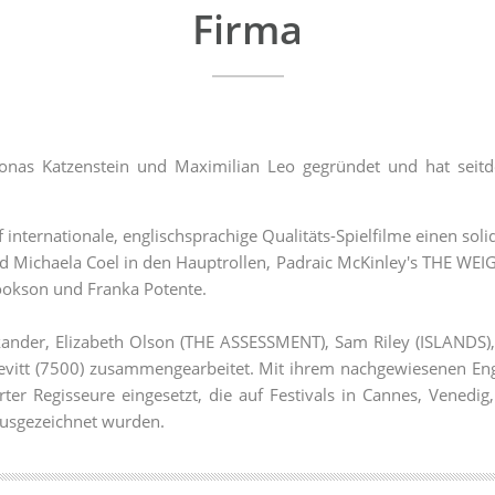
Firma
onas Katzenstein und Maximilian Leo gegründet
und hat seit
internationale, englischsprachige Qualitäts-Spielfilme einen sol
ichaela Coel in den Hauptrollen, Padraic McKinley's THE WEIG
ookson und Franka Potente.
 Vikander, Elizabeth Olson (THE ASSESSMENT), Sam Riley (ISLA
evitt (7500) zusammengearbeitet. Mit ihrem nachgewiesenen En
rter Regisseure eingesetzt, die auf Festivals in Cannes, Venedig
ausgezeichnet wurden.