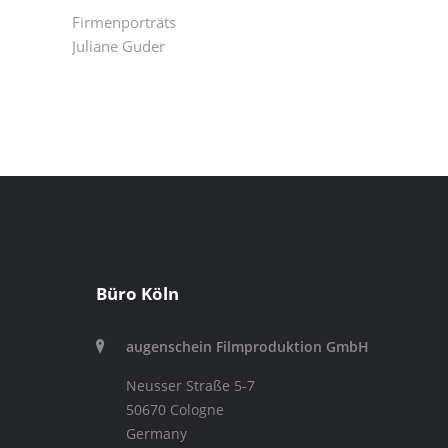
Firmenporträts
Juliane Guder
Büro Köln
augenschein Filmproduktion GmbH
Neusser Straße 5-7
50670 Cologne
Germany